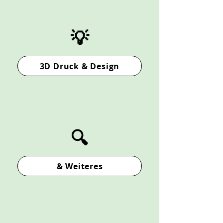
💡
3D Druck & Design
🔍
& Weiteres