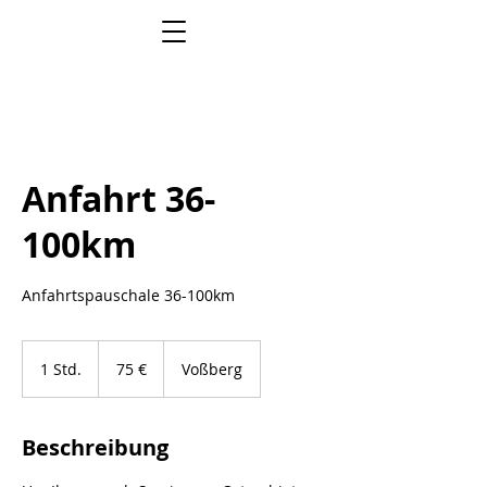
Anfahrt 36-
100km
Anfahrtspauschale 36-100km
75
Euro
1 Std.
1
75 €
Voßberg
S
t
d
Beschreibung