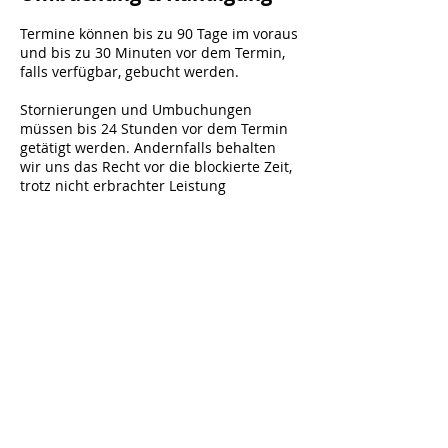
Termine können bis zu 90 Tage im voraus
und bis zu 30 Minuten vor dem Termin,
falls verfügbar, gebucht werden.
Stornierungen und Umbuchungen
müssen bis 24 Stunden vor dem Termin
getätigt werden. Andernfalls behalten
wir uns das Recht vor die blockierte Zeit,
trotz nicht erbrachter Leistung
abzurechnen.
Unser System blockiert Stornierungen
und Umbuchungen, die später als 24
Stunden vor dem Termin getätigt werden,
wenden Sie sich in solchen Fällen bitte
direkt an uns! In Krankheitsfällen oder
fremdverschuldeten Verhinderungen
kommen wir Ihnen gerne entgegen, bitte
denken Sie aber daran uns zügig
Bescheid zu geben, damit wir noch die
Möglichkeit haben umzuplanen.